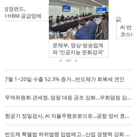
1-2월 베이징 지역 민영 기업 수출 35% 증가
경제
정부, 자율형 ‘에이전틱
국민성장펀드,
AI’ 핵심기술 개발 착수
OLED·HBM 공급망에
1조3500억 원 지원
윈난 양비, 디지털 블루베리 재배 기지, 수확 열기 가득
사회
中 “‘타이완은 중국의 성(省)으로 독립적 지위를 가지고 있지 않다’라는 것이 유엔의 일관된 입장”
정치
제14기 전인대 제3차 회의 주석단 상무주석 제3차 회의 열려
정치
“中 기업과 제품, 매년 큰 기대 모아”
산업∙IT
7월 1~20일 수출 52.3% 증가…반도체가 회복세 견인
中, 캐나다 반(反)차별조사 결과로 ‘추가관세 부가’ 결정
정치
무역위원회·관세청, 덤핑 대응 공조 강화…우회덤핑 감시 본격화
90세 현역 곤노 유리가 던진 화두 “사회의 아픔을 비즈니스로 치유하라”
경제
항공기 정밀검사, AI 자율주행로봇으로…공항 정비 효율화 속도
반도체 특별법 하위법령 입법예고…산업 경쟁력 강화 제도화 속도