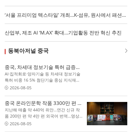
‘서울 프리미엄 텍스타일’ 개최…K-섬유, 원사에서 패션브랜드까지 세계 시장 연결
산업부, 제조 AI ‘M.AX’ 확대…기업활동 전반 혁신 추진
동북아저널 중국
중국, 차세대 정보기술 특허 급증…AI·반도체 중심 혁신 경쟁 본격화
AI·집적회로·양자기술 등 차세대 정보기술
특허 비중 16 5% 첨단기술 중심 지식재산
경쟁 심화…기술 자립 기반 강화
2026-08-05
중국 온라인문학 작품 3300만 편 돌파…해외 독자 2억5000만 명
지난해 매출 약 440억 위안…연간 신규 작
품 200만 편 약 4만 편 외국어 번역…영상·
게임·애니메이션으로 IP 확장 단순 번역 수
2026-08-05
출 넘어 해외 작가·플랫폼 참여 생태계 형성