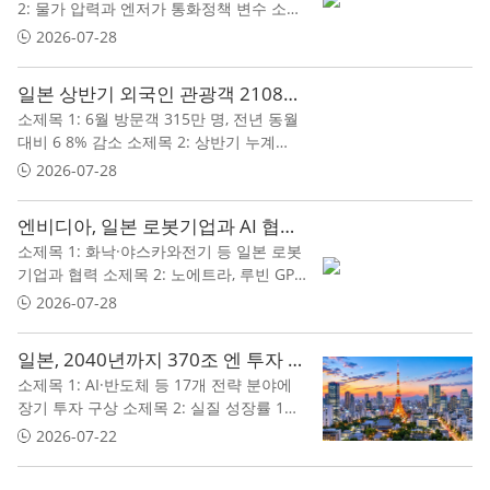
2: 물가 압력과 엔저가 통화정책 변수 소제
목 3: 성장률 전망 상향 가능성도 제기
2026-07-28
일본 상반기 외국인 관광객 2108만 명…관광 회복세에 변수
소제목 1: 6월 방문객 315만 명, 전년 동월
대비 6 8% 감소 소제목 2: 상반기 누계
2108만4800명 기록 소제목 3: 방문객 수보
2026-07-28
다 지역 분산·소비 질 개선이 과제
엔비디아, 일본 로봇기업과 AI 협력…‘피지컬 AI’ 개발 속도
소제목 1: 화낙·야스카와전기 등 일본 로봇
기업과 협력 소제목 2: 노에트라, 루빈 GPU
2만7500개 기반 AI 팩토리 추진 소제목 3:
2026-07-28
제조·물류·헬스케어까지 산업 AI 적용 확대
일본, 2040년까지 370조 엔 투자 청사진…성장전략과 재정불안 사이
소제목 1: AI·반도체 등 17개 전략 분야에
장기 투자 구상 소제목 2: 실질 성장률 1%
이상 목표, 저성장 탈피 시도 소제목 3: 국
2026-07-22
채금리 상승과 재정 부담 우려도 동반