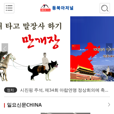
中, 캐나다 반(反)차별조사 결과로 ‘추가관세 부가’ 결정
정치
90세 현역 곤노 유리가 던진 화두 “사회의 아픔을 비즈니스로 치유하라”
경제
한만중, "역사를 잊은 민족에게 내일은 없다."
문화
시진핑 주석, 제34회 아랍연맹 정상회의에 축하 서한
정치
시진핑 주석, 타술라스 그리스 신임 대통령에 축전
일요신문CHINA
정치