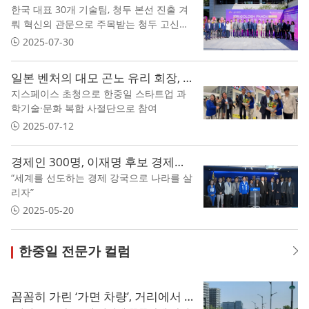
한국 대표 30개 기술팀, 청두 본선 진출 겨
뤄 혁신의 관문으로 주목받는 청두 고신구,
한국 기업 진출 가속
2025-07-30
일본 벤처의 대모 곤노 유리 회장, 사천성 ‘일대일로 과학기술 교류대회’ 참가… 한중일 문화·기술 융합 교류나서
지스페이스 초청으로 한중일 스타트업 과
학기술·문화 복합 사절단으로 참여
2025-07-12
경제인 300명, 이재명 후보 경제정책 지지선언 이어져..
“세계를 선도하는 경제 강국으로 나라를 살
리자”
2025-05-20
한중일 전문가 컬럼
꼼꼼히 가린 ‘가면 차량’, 거리에서 포착… 도대체 무슨 차일까?“