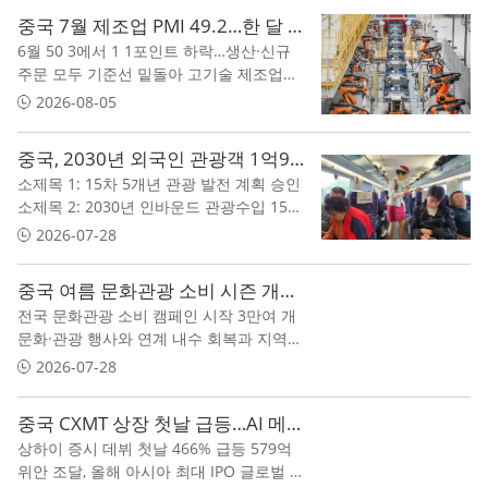
중국 7월 제조업 PMI 49.2…한 달 만에 다시 위축 국면
6월 50 3에서 1 1포인트 하락…생산·신규
주문 모두 기준선 밑돌아 고기술 제조업은
확장세 유지…제조업 내부 회복 격차 뚜렷
2026-08-05
민간 PMI는 50 9 기록…기업 규모·조사 대
상에 따라 경기 온도 차
중국, 2030년 외국인 관광객 1억9000만 명 목표…AI 통역 서비스 확대
소제목 1: 15차 5개년 관광 발전 계획 승인
소제목 2: 2030년 인바운드 관광수입 1500
억 달러 목표 소제목 3: 다국어 안내·AI 번
2026-07-28
역기기 확대 추진
중국 여름 문화관광 소비 시즌 개막…4억5000만 위안 쿠폰 배포
전국 문화관광 소비 캠페인 시작 3만여 개
문화·관광 행사와 연계 내수 회복과 지역경
제 활성화 동시 겨냥
2026-07-28
중국 CXMT 상장 첫날 급등…AI 메모리 자립 전략 주목
상하이 증시 데뷔 첫날 466% 급등 579억
위안 조달, 올해 아시아 최대 IPO 글로벌 메