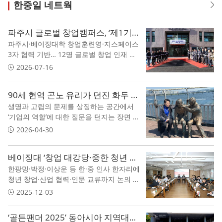
한중일 네트웍
파주시 글로벌 창업캠퍼스, ‘제1기 글로벌 리더십 공동창업가 과정’ 성료
파주시·베이징대학 창업훈련영·지스페이스
3자 협력 기반… 12명 글로벌 창업 인재 배
출 베이징대학 창업훈련영의 창업 교육 노
2026-07-16
하우와 지스페이스의 글로벌 사업화 역량
결합
90세 현역 곤노 유리가 던진 화두 “사회의 아픔을 비즈니스로 치유하라”
생명과 고립의 문제를 상징하는 공간에서
‘기업의 역할’에 대한 질문을 던지는 장면 지
난 4월 26일, 서울 마포대교 위 ‘생명’이라는
2026-04-30
질문 앞에 한 노(老) 기업인의 시선이 멈췄
다 90세의 현역 경영자, 곤노 유리(今野由
베이징대 ‘창업 대강당·중한 청년 창업 살롱’ 성황리 개최
梨) 다이얼서비스 회장이다 그녀가 마주한
한팡밍·박정·이상운 등 한·중 인사 한자리에
것은 한국 사회의 가장 아픈 단면, 높은 자
청년 창업·산업 협력·인문 교류까지 논의 스
살률과 고립된 개인의 흔적이었다
펙트럼 확장 북대 창업훈련캠프, 중한 청년
2025-12-03
잇는 실질 협력 플랫폼 지향
‘골든팬더 2025’ 동아시아 지역대회 서울서 개최…한국 30개 첨단기술 프로젝트 격돌