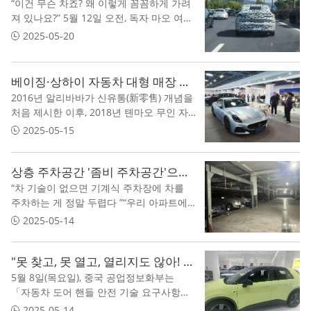
“이건 무슨 차죠? 왜 이렇게 꼼꼼하게 가려
져 있나요?” 5월 12일 오전, 독자 마오 여사
는 차오신문(潮新闻) 편집부에 한 장의 사진
2025-05-20
을 보내왔다 이는 그녀가 같은 날 항저우 즈
푸(之浦)로에서 목격한 장면이었다
베이징·상하이 자동차 대형 매장 개장… 자동차 신소매, 좌회전인가 우회전인가
2016년 알리바바가 신유통(新零售) 개념을
처음 제시한 이후, 2018년 톈마오 무인 자
동차 슈퍼마켓 이 등장하며 자동차 신소매
2025-05-15
는 기대와 논란 속에서 7년을 걸어왔습니다
상층 주차공간 '좀비 주차공간'으로 전락? 들어갈 수 없고 철거할 수 없는 일부 기계식 주차장이 난관에 봉착
“차 기술이 없으면 기계식 주차장에 차를
주차하는 게 정말 두렵다 ”“우리 아파트에
도 기계식 주차장이 있는데, 아무도 주차하
2025-05-14
지 않아서 지금은 좀비 주차장 이 됐다 특히
상층 주차공간이 그렇다 ”
"못 찾고, 못 열고, 열리지도 않아! 중국 공신부, 드디어 이런 자동차 문에 칼을 빼들었다"
5월 8일(목요일), 중국 공업정보화부는
「자동차 도어 핸들 안전 기술 요구사항」
에 관한 강제성 국가표준 제·개정 계획안에
2025-05-14