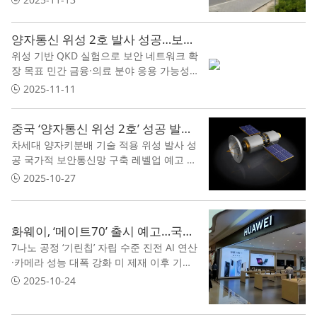
양자통신 위성 2호 발사 성공…보안 통신 경쟁 본격화
위성 기반 QKD 실험으로 보안 네트워크 확
장 목표 민간 금융·의료 분야 응용 가능성
모색 국제 표준·협력 관점서 외교적 과제 병
2025-11-11
존
중국 ‘양자통신 위성 2호’ 성공 발사…보안통신 경쟁 가속화
차세대 양자키분배 기술 적용 위성 발사 성
공 국가적 보안통신망 구축 레벨업 예고 국
제 기술경쟁과 협력 관계 재편 신호
2025-10-27
화웨이, ‘메이트70’ 출시 예고…국산 칩 성능 개선 확인
7나노 공정 ‘기린칩’ 자립 수준 진전 AI 연산
·카메라 성능 대폭 강화 미 제재 이후 기술
독립 상징
2025-10-24