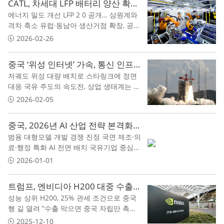
CATL, 차세대 LFP 배터리 양산 확대… 전기차 가격 인하 압력 확산
에너지 밀도 개선 LFP 2 0 공개… 삼원계와
격차 축소 유럽·동남아 생산거점 확장, 공급
망 현지화 가속 글로벌 배터리 가격 경쟁 심
2026-02-26
화… 수익성 압박 변수
중국 ‘위성 인터넷’ 가속, 통신 인프라인가 전략 자산인가
저궤도 위성 대량 배치로 스타링크에 정면
대응 국유 주도의 속도전, 상업 생태계는 아
직 초기 군민융합 논란 속 국제 긴장도 상승
2026-02-05
중국, 2026년 AI 산업 전략 본격화…대형 모델에서 ‘산업 적용’으로 이동
범용 대형모델 개발 경쟁 진정 국면 제조·의
료·행정 특화 AI 전면 배치 국유기업 중심
‘현장 적용’ 확대
2026-01-01
트럼프, 엔비디아 H200 대중 수출 허용…중국 AI 칩 ‘게임의 룰’ 다시 짠다
성능 상위 H200, 25% 관세 조건으로 중국
행 길 열려 “수출 막으면 중국 자립만 촉진”
엔비디아 논리 수용 화웨이·국산 AI칩과의
2025-12-10