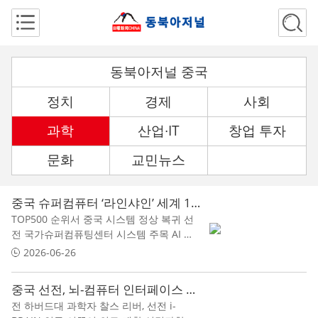
동북아저널 중국
정치
경제
사회
과학
산업∙IT
창업 투자
문화
교민뉴스
중국 슈퍼컴퓨터 ‘라인샤인’ 세계 1위…자체 설계 칩 기반 성과
TOP500 순위서 중국 시스템 정상 복귀 선
전 국가슈퍼컴퓨팅센터 시스템 주목 AI 연
산과 전통 과학계산의 차이도 과제로
2026-06-26
중국 선전, 뇌-컴퓨터 인터페이스 연구 거점 부상…바이오·AI 융합 속도
전 하버드대 과학자 찰스 리버, 선전 i-