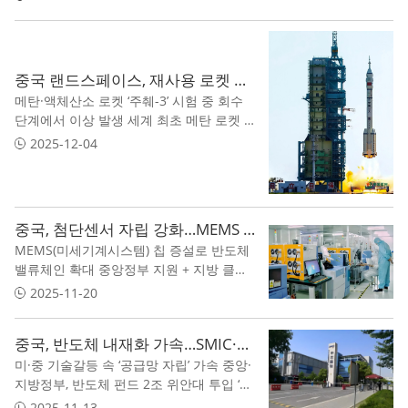
경쟁, 한국 메모리에도 파장
중국 랜드스페이스, 재사용 로켓 시험 착륙 실패…“中 민간우주 도전은 계속”
메탄·액체산소 로켓 ‘주췌-3’ 시험 중 회수
단계에서 이상 발생 세계 최초 메탄 로켓 성
공 이끈 스타트업…스페이스X 추격은 ‘진행
2025-12-04
형’ 실패 속에서도 IPO·정부 프로젝트 추
진…中 민간우주 생태계 시험대
중국, 첨단센서 자립 강화…MEMS 칩 생산라인 확대 발표
MEMS(미세기계시스템) 칩 증설로 반도체
밸류체인 확대 중앙정부 지원 + 지방 클러
스터 결합 전략 가동 글로벌 자동차·IoT 수
2025-11-20
요 대응과 자립 속도 조절 관건
중국, 반도체 내재화 가속…SMIC·YMTC 생산능력 두 배 확대
미·중 기술갈등 속 ‘공급망 자립’ 가속 중앙·
지방정부, 반도체 펀드 2조 위안대 투입 ‘국
산화율 70%’ 목표, 대규모 투자 이어져
2025-11-13