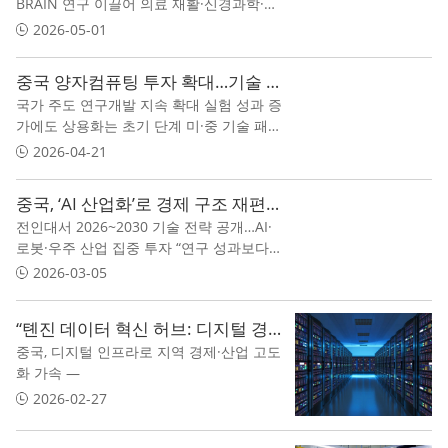
BRAIN 연구 이끌어 의료 재활·신경과학·AI
융합 기술로 주목 첨단 연구 인프라와 글로
2026-05-01
벌 인재 유치가 경쟁력 변수
중국 양자컴퓨팅 투자 확대…기술 선점 vs 실용화 간극
국가 주도 연구개발 지속 확대 실험 성과 증
가에도 상용화는 초기 단계 미·중 기술 패권
경쟁 핵심 분야 부상
2026-04-21
중국, ‘AI 산업화’로 경제 구조 재편 시동
전인대서 2026~2030 기술 전략 공개…AI·
로봇·우주 산업 집중 투자 “연구 성과보다
산업 적용” 강조…국유기업 중심 실증 프로
2026-03-05
젝트 확대 중소기업 격차 확대 우려도 제기
“톈진 데이터 혁신 허브: 디지털 경제의 신심장”
중국, 디지털 인프라로 지역 경제·산업 고도
화 가속 —
2026-02-27