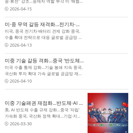
중·휴전” 강조…중재자 역할 부각 미 ‘해협
봉쇄’에 정면 비판, 미중 갈등 확대
2026-04-15
미·중 무역 갈등 재격화…전기차·배터리까지 확전
미국, 중국 전기차·배터리 견제 강화 중국,
수출 확대 전략으로 대응 글로벌 공급망 재
편 압력 심화
2026-04-13
미중 기술 갈등 격화…중국 ‘반도체 자립’ 총력전 돌입
미국 수출 통제 강화…기술 봉쇄 지속 중국,
국산화 투자 확대 가속 글로벌 공급망 재편
압력 확대
2026-04-10
미중 기술패권 재점화…반도체·AI 둘러싼 ‘신냉전’ 가속
美, AI 반도체 수출 규제 강화…중국 ‘자립’
가속화 중국, 국산화 정책 확대…기업·지방
정부 총동원 글로벌 공급망 재편…한국·대
2026-03-30
만 ‘중간지대 압박’