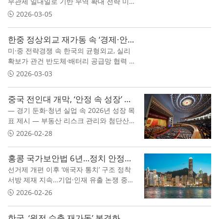
무관세 일대일로 기반 무역 확대 전략 미국
·EU 공급망 재편에 대응한 ‘글로벌 남반구
2026-03-05
연대’
한중 정상외교 재가동 속 ‘경제·안보’ 줄다리기…공급망·북핵 공조 시험대
미·중 전략경쟁 속 한국의 균형외교, 실리
확보가 관건 반도체·배터리 공급망 협력 확
대 vs 대북·대만 문제 입장차 지속
2026-03-03
중국 전인대 개막, ‘안정 속 성장’ 재확인
— 경기 둔화·청년 실업 속 2026년 성장 목
표 제시 — 부동산 리스크 관리와 첨단산업
투자 병행 — 민생 안정 강조… 내수 회복이
2026-02-28
관건
홍콩 국가보안법 6년…정치 안정과 국제금융 허브 위상 사이
선거제 개편 이후 ‘애국자 통치’ 구조 정착
서방 제재 지속…기업·인재 유출 논쟁 중국
본토와의 경제 통합 가속
2026-02-26
한국, ‘원전 수출 재가동’ 본격화…체코·중동 시장 공략 속 중국 변수 부상