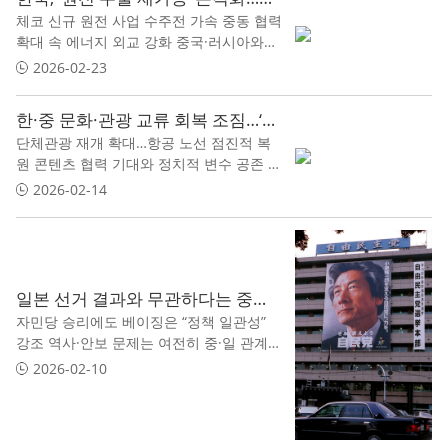
체코 신규 원전 사업 수주전 가속 중동 협력
확대 속 에너지 외교 강화 중국·러시아와의
경쟁 구도 심화
2026-02-23
한·중 문화·관광 교류 회복 조짐…‘한한령’ 이후 8년, 변화의 신호탄
단체관광 재개 확대…항공 노선 점진적 복
원 콘텐츠 협력 기대와 정치적 변수 공존 지
방 관광업계 “실질 회복은 아직”
2026-02-14
일본 선거 결과와 무관하다는 중국… ‘대일 외교’의 불변 공식
자민당 승리에도 베이징은 “정책 일관성”
강조 역사·안보 문제는 여전히 중·일 관계의
핵심 변수 동북아 질서 속 중국의 계산된 거
2026-02-10
리두기