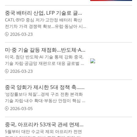
중국 배터리 산업, LFP 기술로 글로벌 시장 재편
CATL·BYD 중심 저가·고안정 배터리 확산
전기차 가격 경쟁력 확보…유럽·동남아 시
장 확대 에너지 밀도 한계 vs 안전성·가격
2026-03-23
경쟁력
미·중 기술 갈등 재점화…반도체·AI 규제 놓고 긴장 고조
미국, 첨단 반도체·AI 기술 통제 강화 중국,
기술 자립·공급망 재편으로 대응 글로벌 산
업 질서 재편 가속화
2026-03-23
중국 양회가 제시한 5대 정책 축…기술·재정·부동산·외교·군사 재편
‘성장률보다 체질’…경제 구조 전환 본격화
기술 자립·내수 확대·부동산 안정이 핵심 축
미중 경쟁 속 군사·외교 전략 동시 강화
2026-03-05
중국, 아프리카 53개국 관세 면제…“글로벌 남반구 경제권 구축”
5월부터 대만 수교국 제외 아프리카 전면