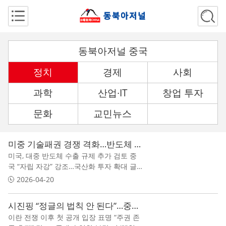
동북아저널 중국
정치
경제
사회
과학
산업∙IT
창업 투자
문화
교민뉴스
미중 기술패권 경쟁 격화…반도체 공급망 재편 가속
미국, 대중 반도체 수출 규제 추가 검토 중
국 “자립 자강” 강조…국산화 투자 확대 글
로벌 기업들 ‘탈중국 vs 중국 잔류’ 딜레마
2026-04-20
시진핑 “정글의 법칙 안 된다”…중동 전쟁 첫 메시지
이란 전쟁 이후 첫 공개 입장 표명 “주권 존